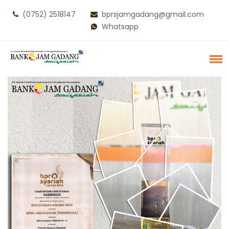
(0752) 2518147
bprsjamgadang@gmail.com
Whatsapp